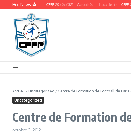
Aller au contenu
Hot News
alités – CFFP 2020/2021
CFFP 2020/2021 – Actualités
L'académie – CFFP 
Accueil
/
Uncategorized
/
Centre de Formation de Football de Paris
Uncategorized
Centre de Formation de 
octobre 3, 2012