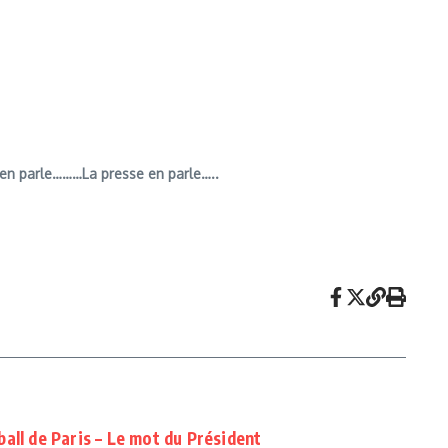
en parle………La presse en parle…..
all de Paris – Le mot du Président