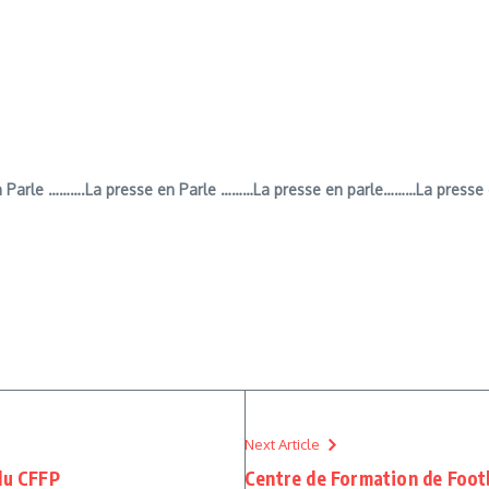
 Parle ……….La presse en Parle ………La presse en parle………La presse 
Next Article
 du CFFP
Centre de Formation de Footb