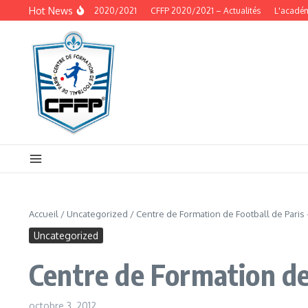
Aller au contenu
Hot News
Actualités – CFFP 2020/2021
CFFP 2020/2021 – Actualités
L'académ
Accueil
/
Uncategorized
/
Centre de Formation de Football de Paris
Uncategorized
Centre de Formation de 
octobre 3, 2012