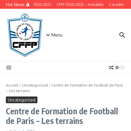
Aller au contenu
Hot News
Actualités – CFFP 2020/2021
CFFP 2020/2021 – Actualités
L'académie –
Menu
Accueil
/
Uncategorized
/
Centre de Formation de Football de Paris
– Les terrains
Uncategorized
Centre de Formation de Football
de Paris – Les terrains